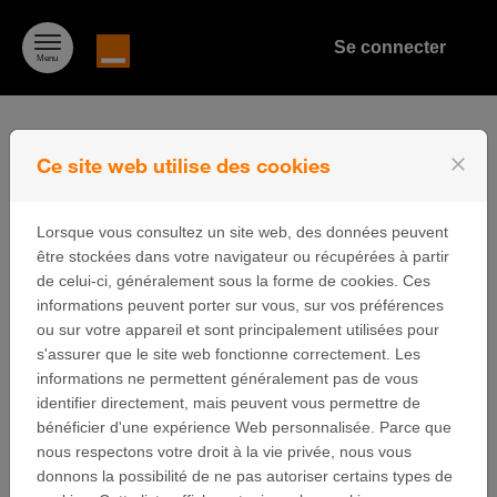
Passer au contenu
Se connecter
Menu
close
Ce site web utilise des cookies
Cookies
Lorsque vous consultez un site web, des données peuvent
être stockées dans votre navigateur ou récupérées à partir
Orange utilise des cookies afin de connaître les
de celui-ci, généralement sous la forme de cookies. Ces
préférences des visiteurs et d'optimiser la présentation
informations peuvent porter sur vous, sur vos préférences
de ce site. Les cookies sont de petits fichiers déposés
ou sur votre appareil et sont principalement utilisées pour
sur votre disque dur. Ils facilitent la navigation et
s'assurer que le site web fonctionne correctement. Les
permettent de rendre un site très convivial. Les cookies
informations ne permettent généralement pas de vous
peuvent être utilisés afin de vérifier si votre ordinateur
identifier directement, mais peuvent vous permettre de
a déjà été connecté à nos pages. Seul le cookie
bénéficier d'une expérience Web personnalisée. Parce que
enregistré sur votre ordinateur est identifié.
nous respectons votre droit à la vie privée, nous vous
Nous utilisons 2 cookies :
donnons la possibilité de ne pas autoriser certains types de