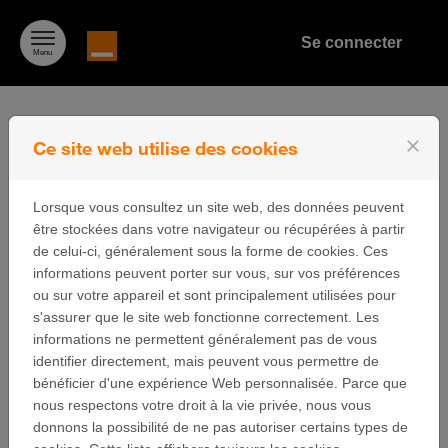
Passer au contenu
Se connecter
Menu
close
Ce site web utilise des cookies
Bienvenue sur la
Lorsque vous consultez un site web, des données peuvent
plateforme de
être stockées dans votre navigateur ou récupérées à partir
de celui-ci, généralement sous la forme de cookies. Ces
candidature
informations peuvent porter sur vous, sur vos préférences
ou sur votre appareil et sont principalement utilisées pour
s'assurer que le site web fonctionne correctement. Les
du Prix Orange de l’Entrepreneur Social en Afrique et
informations ne permettent généralement pas de vous
Moyen-Orient – POESAM
identifier directement, mais peuvent vous permettre de
Chères entrepreneuses, Chers entrepreneurs
, Vous
bénéficier d'une expérience Web personnalisée. Parce que
allez présenter votre candidature pour le POESAM et
nous respectons votre droit à la vie privée, nous vous
contribuer ainsi de manière significative à l’émergence de
donnons la possibilité de ne pas autoriser certains types de
solutions à fort impact en Afrique et au Moyen-Orient. Le